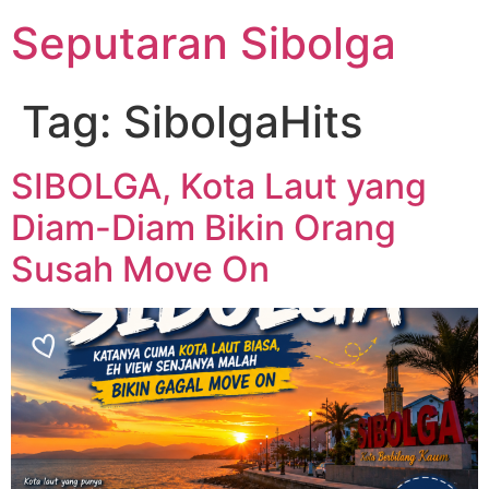
Lewati
Seputaran Sibolga
ke
konten
Tag:
SibolgaHits
SIBOLGA, Kota Laut yang
Diam-Diam Bikin Orang
Susah Move On