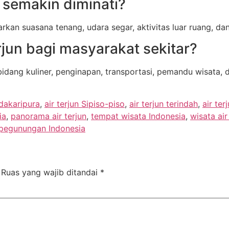
 semakin diminati?
kan suasana tenang, udara segar, aktivitas luar ruang, d
rjun bagi masyarakat sekitar?
bidang kuliner, penginapan, transportasi, pemandu wisata
adakaripura
,
air terjun Sipiso-piso
,
air terjun terindah
,
air te
ia
,
panorama air terjun
,
tempat wisata Indonesia
,
wisata air
 pegunungan Indonesia
Ruas yang wajib ditandai
*