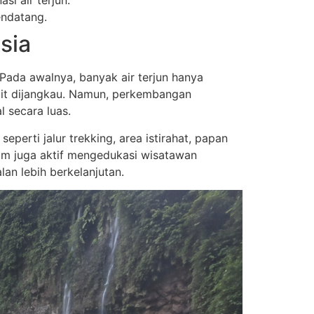
i air terjun.
endatang.
sia
Pada awalnya, banyak air terjun hanya
ulit dijangkau. Namun, perkembangan
l secara luas.
erti jalur trekking, area istirahat, papan
alam juga aktif mengedukasi wisatawan
an lebih berkelanjutan.