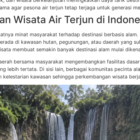
, dan wisata berkelanjutan meningkatkan daya tarik destinas
tama agar pesona air terjun tetap terjaga untuk generasi m
n Wisata Air Terjun di Indone
atnya minat masyarakat terhadap destinasi berbasis alam. 
 berada di kawasan hutan, pegunungan, atau daerah yang s
 wisata membuat semakin banyak destinasi alam mulai dikena
erah bersama masyarakat mengembangkan fasilitas dasar sep
ng lebih tertata. Di sisi lain, berbagai komunitas pecinta 
kelestarian kawasan sehingga perkembangan wisata berjal