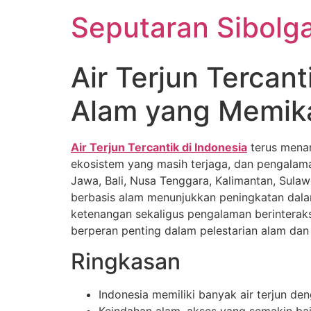
Lewati
Seputaran Sibolg
ke
konten
Air Terjun Tercan
Alam yang Memik
Air Terjun Tercantik di Indonesia
terus menar
ekosistem yang masih terjaga, dan pengalaman
Jawa, Bali, Nusa Tenggara, Kalimantan, Sula
berbasis alam menunjukkan peningkatan dala
ketenangan sekaligus pengalaman berinteraksi 
berperan penting dalam pelestarian alam d
Ringkasan
Indonesia memiliki banyak air terjun de