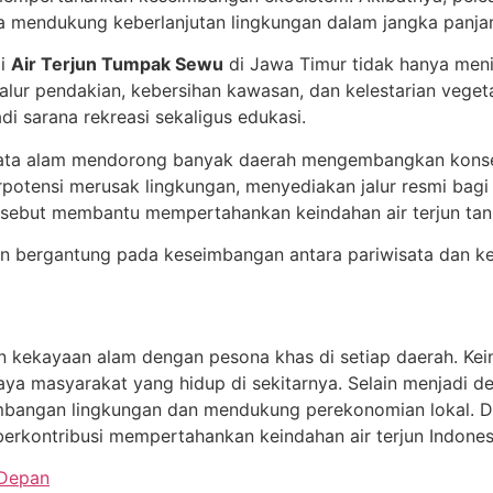
uga mendukung keberlanjutan lingkungan dalam jangka panja
gi
Air Terjun Tumpak Sewu
di Jawa Timur tidak hanya meni
lur pendakian, kebersihan kawasan, dan kelestarian vegetas
 sarana rekreasi sekaligus edukasi.
wisata alam mendorong banyak daerah mengembangkan konse
rpotensi merusak lingkungan, menyediakan jalur resmi bagi
rsebut membantu mempertahankan keindahan air terjun t
rjun bergantung pada keseimbangan antara pariwisata dan ke
an kekayaan alam dengan pesona khas di setiap daerah. Kei
a masyarakat yang hidup di sekitarnya. Selain menjadi dest
imbangan lingkungan dan mendukung perekonomian lokal. 
 berkontribusi mempertahankan keindahan air terjun Indone
 Depan