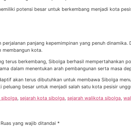
iliki potensi besar untuk berkembang menjadi kota pesisir
 perjalanan panjang kepemimpinan yang penuh dinamika. D
am membangun kota.
ng terus berkembang, Sibolga berhasil mempertahankan posi
utama dalam menentukan arah pembangunan serta masa dep
daptif akan terus dibutuhkan untuk membawa Sibolga menuj
i peluang besar untuk menjadi salah satu kota pesisir unggu
 sibolga
,
sejarah kota sibolga
,
sejarah walikota sibolga
,
wal
Ruas yang wajib ditandai
*